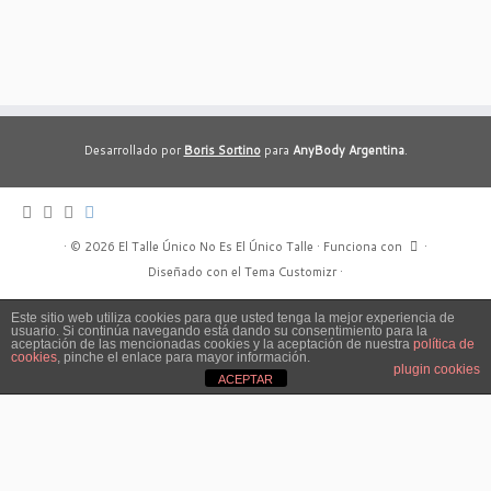
Desarrollado por
Boris Sortino
para
AnyBody Argentina
.
·
© 2026
El Talle Único No Es El Único Talle
·
Funciona con
·
Diseñado con el
Tema Customizr
·
Este sitio web utiliza cookies para que usted tenga la mejor experiencia de
usuario. Si continúa navegando está dando su consentimiento para la
aceptación de las mencionadas cookies y la aceptación de nuestra
política de
cookies
, pinche el enlace para mayor información.
plugin cookies
ACEPTAR