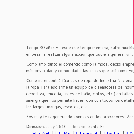
Tengo 30 años y desde que tengo memoria, sufro muchísim
empezar a realizar alguna acción que pudiera generar un 
Como amo tanto el comercio como la moda, decidí emprend
más privacidad y comodidad a las chicas que, así como yo
Como no encontré fábricas de ropa de Industria Naciona
la ropa. Para eso armé un equipo de diseñadoras de indu
deportiva, lencería, trajes de baño, cintos, etc.) en tal
sinergia que nos permite hacer ropa con todos los detalle
los largos, mangas, escotes, etc.
Soy muy feliz generando sonrisas en los probadores. Ven
Direccion:
Jujuy 1610 - Rosario, Santa Fe
Sitio Web
|
E-Mail
|
Facebook
|
Twitter
|
Y