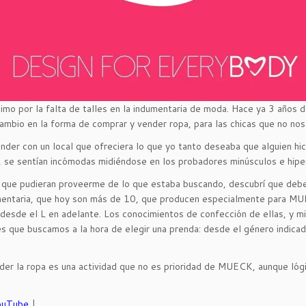
o por la falta de talles en la indumentaria de moda. Hace ya 3 años d
cambio en la forma de comprar y vender ropa, para las chicas que no no
er con un local que ofreciera lo que yo tanto deseaba que alguien hic
, se sentían incómodas midiéndose en los probadores minúsculos e hipe
l que pudieran proveerme de lo que estaba buscando, descubrí que deb
mentaria, que hoy son más de 10, que producen especialmente para MUEC
les desde el L en adelante. Los conocimientos de confección de ellas, y 
s que buscamos a la hora de elegir una prenda: desde el género indicad
der la ropa es una actividad que no es prioridad de MUECK, aunque lóg
ouTube
|