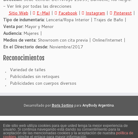
- Ver link por todas las direcciones
Sitio Web
|
E-Mail
|
Facebook
|
Instagram
|
Pinterest
|
Tipo de indumentaria:
Lenceria/Ropa Interior | Trajes de Baño |
Venta por:
Mayor y Menor
Audiencia:
Mujeres |
Medios de venta:
Showroom con cita previa | Online/Internet |
En el Directorio desde:
Noviembre/2017
Reconocimientos
Variedad de talles
Publicidades sin retoques
Publicidades con cuerpos diversos
Desarrollado por
Boris Sortino
para
AnyBody Argentina
.
Este sitio web utiliza cookies para que usted tenga la mejor experiencia de
usuario. Si continúa navegando está dando su consentimiento para la
·
© 2026
El Talle Único No Es El Único Talle
·
Funciona con
·
aceptación de las mencionadas cookies y la aceptación de nuestra
política de
cookies
, pinche el enlace para mayor información.