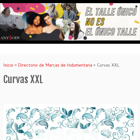
Saltar
al
contenido
Inicio
»
Directorio de Marcas de Indumentaria
»
Curvas XXL
Curvas XXL